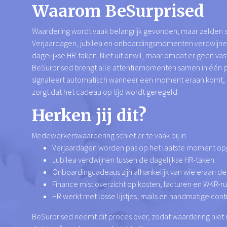
Waarom BeSurprised
Waardering wordt vaak belangrijk gevonden, maar zelden s
Verjaardagen, jubilea en onboardingsmomenten verdwijne
dagelijkse HR-taken. Niet uit onwil, maar omdat er geen vast
BeSurprised brengt alle attentiemomenten samen in één po
signaleert automatisch wanneer een moment eraan komt, k
zorgt dat het cadeau op tijd wordt geregeld.
Herken jij dit?
Medewerkerswaardering schiet er te vaak bij in.
Verjaardagen worden pas op het laatste moment op
Jubilea verdwijnen tussen de dagelijkse HR-taken.
Onboardingcadeaus zijn afhankelijk van wie eraan de
Finance mist overzicht op kosten, facturen en WKR-ru
HR werkt met losse lijstjes, mails en handmatige cont
BeSurprised neemt dit proces over, zodat waardering niet m