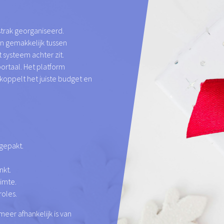
trak georganiseerd.
n gemakkelijk tussen
 systeem achter zit.
rtaal. Het platform
oppelt het juiste budget en
gepakt.
nkt.
imte.
roles.
eer afhankelijk is van